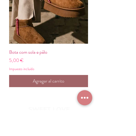
Bota com sola e pêlo
Precio
5,00 €
Impuesto incluido
Agregar al carrito
SWEET LOVE
Subscreva à nossa Newsletter