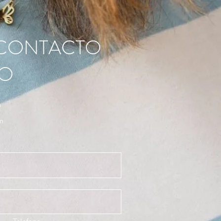
 CONTACTO
O
a
m