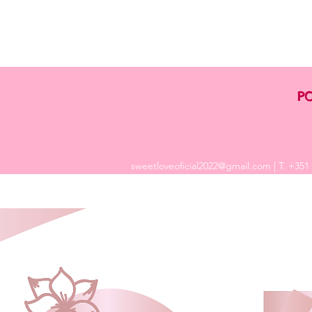
PO
sweetloveoficial2022@gmail.com
| T. +351