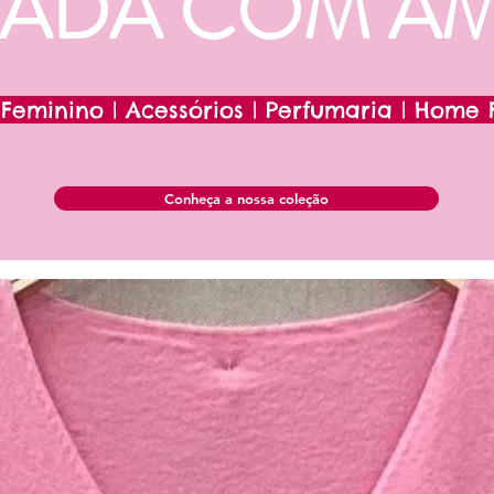
IADA COM A
 Feminino | Acessórios | Perfumaria | Home
Conheça a nossa coleção