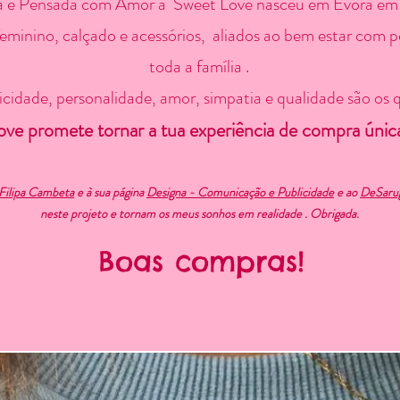
a e Pensada com Amor a Sweet Love nasceu em Évora em
feminino, calçado e acessórios, aliados ao bem estar com 
toda a família .
cidade, personalidade, amor, simpatia e qualidade são os 
ve promete tornar a tua experiência de compra única 
Filipa Cambeta
e à sua página
Designa - Comunicação e Publicidade
e ao
DeSarug
neste projeto e tornam os meus sonhos em realidade . Obrigada.
Boas compras!