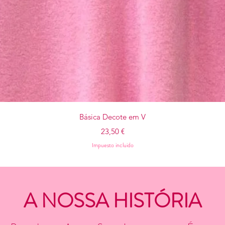
Vista rápida
Básica Decote em V
Precio
23,50 €
Impuesto incluido
A NOSSA HISTÓRIA