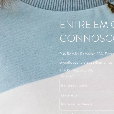
ENTRE EM
CONNOSC
Rua Romão Ramalho 22A, Évor
sweetloveoficial2022@gmail.co
T. +351 962 363 390
Nome
Endereço