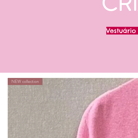
CR
Vestuário
NEW collection