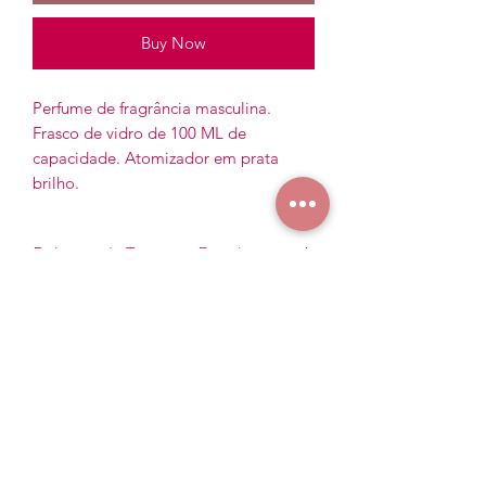
Buy Now
Perfume de fragrância masculina.
Frasco de vidro de 100 ML de
capacidade. Atomizador em prata
brilho.
Políticas de Troca ou Devolução
Não aceitamos trocas ou devoluções
de artigos de perfumaria.
SWEET LOVE
Subscreva à nossa Newsletter