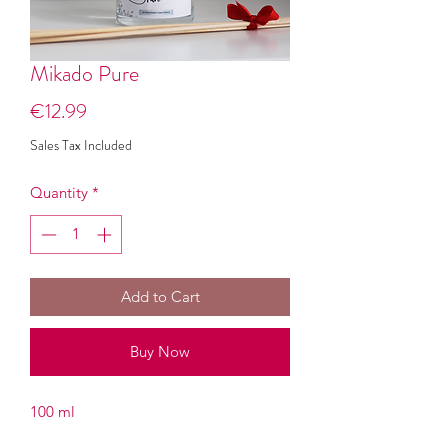
Mikado Pure
Price
€12.99
Sales Tax Included
Quantity
*
Add to Cart
Buy Now
100 ml